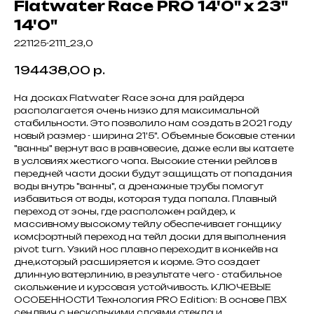
Flatwater Race PRO 14'0" x 23"
14'0"
221125-2111_23,0
194438,00
р.
На досках Flatwater Race зона для райдера
располагается очень низко для максимальной
стабильности. Это позволило нам создать в 2021 году
новый размер - ширина 21'5". Объемные боковые стенки
"ванны" вернут вас в равновесие, даже если вы катаете
в условиях жесткого чопа. Высокие стенки рейлов в
передней части доски будут защищать от попадания
воды внутрь "ванны", а дренажные трубы помогут
избавиться от воды, которая туда попала. Плавный
переход от зоны, где расположен райдер, к
массивному высокому тейлу обеспечивает гонщику
комфортный переход на тейл доски для выполнения
pivot turn. Узкий нос плавно переходит в конкейв на
дне,который расширяется к корме. Это создает
длинную ватерлинию, в результате чего - стабильное
скольжение и курсовая устойчивость. КЛЮЧЕВЫЕ
ОСОБЕННОСТИ Технология PRO Edition: В основе ПВХ
сендвич с несколькими слоями стекла и