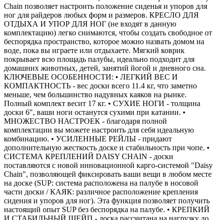
Chain позволяет настроить положение сиденья и упоров для
ног для райдеров любых форм и размеров. КРЕСЛО ДЛЯ
ОТДЫХА И УПОР ДЛЯ НОГ (не входят в данную
комплектацию) легко снимаются, чтобы создать свободное от
беспорядка пространство, которое можно назвать домом на
воде, пока вы играете или отдыхаете. Мягкий коврик
покрывает всю площадь палубы, идеально подходит для
домашних животных, детей, занятий йогой и дневного сна.
КЛЮЧЕВЫЕ ОСОБЕННОСТИ: • ЛЕГКИЙ ВЕС И
КОМПАКТНОСТЬ - вес доски всего 11.4 кг, что заметно
меньше, чем большинство надувных каяков на рынке.
Полный комплект весит 17 кг. • СУХИЕ НОГИ - толщина
доски 6", ваши ноги останутся сухими при катании. •
МНОЖЕСТВО НАСТРОЕК - благодаря полной
комплектации вы можете настроить для себя идеальную
комбинацию. • УСИЛЕННЫЕ РЕЙЛЫ - придают
дополнительную жесткость доске и стабильность при чопе. •
СИСТЕМА КРЕПЛЕНИЙ DAISY CHAIN - доски
поставляются с новой инновационной карго-системой "Daisy
Chain", позволяющей фиксировать ваши вещи в любом месте
на доске (SUP: система расположена на палубе в носовой
части доски / КАЯК: различное расположение крепления
сидения и упоров для ног). Эта функция позволяет получить
настоящий опыт SUP без беспорядка на палубе. • КРЕПКИЙ
И СТАБИЛЬНЫЙ ШЕЙП - доска рассчитана на нагрузку до